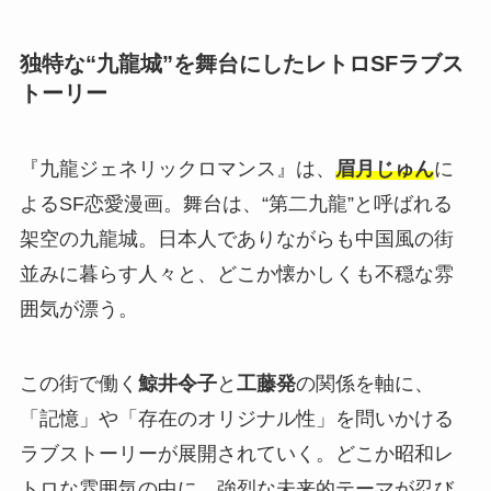
独特な“九龍城”を舞台にしたレトロSFラブス
トーリー
『九龍ジェネリックロマンス』は、
眉月じゅん
に
よるSF恋愛漫画。舞台は、“第二九龍”と呼ばれる
架空の九龍城。日本人でありながらも中国風の街
並みに暮らす人々と、どこか懐かしくも不穏な雰
囲気が漂う。
この街で働く
鯨井令子
と
工藤発
の関係を軸に、
「記憶」や「存在のオリジナル性」を問いかける
ラブストーリーが展開されていく。どこか昭和レ
トロな雰囲気の中に、強烈な未来的テーマが忍び