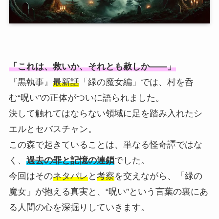
「これは、救いか、それとも赦しか——」
『黒執事』
最新話
「緑の魔女編」では、村を呑
む“呪い”の正体がついに語られました。
決して触れてはならない領域に足を踏み入れたシ
エルとセバスチャン。
この森で起きていることは、単なる怪奇譚ではな
く、
過去の罪と記憶の連鎖
でした。
今回はその
ネタバレ
と
考察
を交えながら、「緑の
魔女」が抱える真実と、“呪い”という言葉の裏にあ
る人間の心を深掘りしていきます。