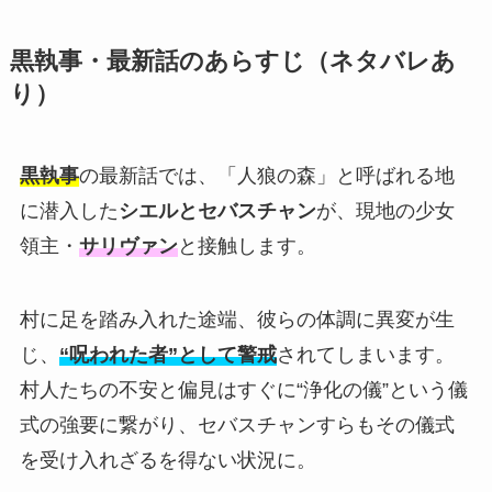
黒執事・最新話のあらすじ（ネタバレあ
り）
黒執事
の最新話では、「人狼の森」と呼ばれる地
に潜入した
シエルとセバスチャン
が、現地の少女
領主・
サリヴァン
と接触します。
村に足を踏み入れた途端、彼らの体調に異変が生
じ、
“呪われた者”として警戒
されてしまいます。
村人たちの不安と偏見はすぐに“浄化の儀”という儀
式の強要に繋がり、セバスチャンすらもその儀式
を受け入れざるを得ない状況に。