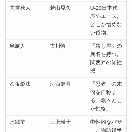
閃堂秋人
若山晃久
U-20日本代
表のエース。
どこか憎めな
い俗物。
烏旅人
古川慎
「殺し屋」の
異名を持つ。
関西弁の知性
派。
乙夜影汰
河西健吾
「忍者」の末
裔を自称す
る。飄々とし
た性格。
氷織羊
三上瑛士
中性的なパサ
ー。物語後半