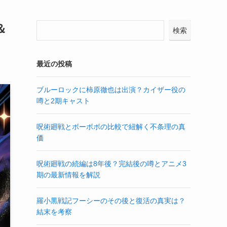
＆
検索
最近の投稿
ブルーロックに柿原徹也は出演？カイザー役の
噂と2期キャスト
呪術廻戦とボーボボの比較で紐解く不条理の真
価
呪術廻戦の続編は8年後？完結後の噂とアニメ3
期の最新情報を解説
羅小黒戦記フーシーのその後と復活の真実は？
結末を考察