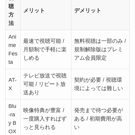
聴
メリット
デメリット
方
法
Ani
最速で視聴可能 /
無料視聴は一部のみ /
me
月額制で手軽に楽
規制解除版はプレミ
Fes
しめる
アム会員限定
ta
テレビ放送で視聴
AT-
契約が必要 / 視聴環
可能 / リピート放
X
境によっては難しい
送あり
Blu
映像特典が豊富 /
発売まで待つ必要が
-ra
一度購入すればず
ある / 初期費用が高
y B
っと見られる
い
OX