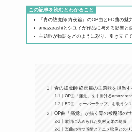
この記事を読むとわかること
『青の祓魔師 終夜篇』のOP曲とED曲の魅
amazarashiとシユイが作品に与える影響
主題歌が物語をどのように彩り、引き立て
青の祓魔師 終夜篇の主題歌を担当す
OP曲「痛覚」を手掛けるamazaras
ED曲「オーバーラップ」を歌うシ
OP曲「痛覚」が描く青の祓魔師の
歌詞に込められた奥村兄弟の葛藤
楽曲の持つ感情とアニメ映像とのリ