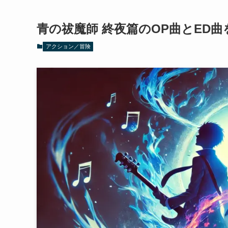
青の祓魔師 終夜篇のOP曲とED曲を
アクション／冒険